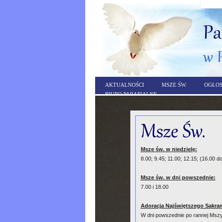
AKTUALNOŚCI
MSZE ŚW.
OGŁOS
BIURO PARAFIALNE
Msze św. w niedzielę:
8.00; 9.45; 11.00; 12.15; (16.00 d
Msze św. w dni powszednie:
7.00 i 18.00
Adoracja Najświętszego Sakra
W dni powszednie po rannej Mszy