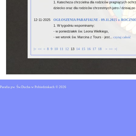
1. Katecheza chrzcielna dla rodziców pragnących ochrz
dziecko oraz dla rodziców chrzestnych jutro / dzisiaj p
12-11-2025
OGŁOSZENIA PARAFIALNE - 09.11.2025 r. ROCZ
1. W tygodniu wspominamy:
- w poniedziałek św. Leona Wielkiego,
- we wtorek św. Marcina z Tours - jest...
czytaj całość
|<
<<
<
8
9
10
11
12
13
14
15
16
17
18
>
>>
>|
Parafia pw. Św.Ducha w Pobiedziskach © 2026